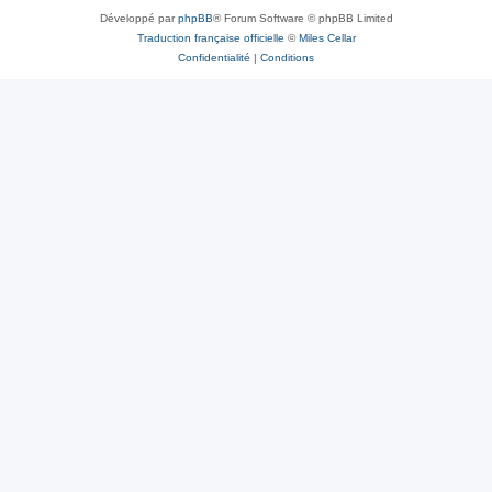
Développé par
phpBB
® Forum Software © phpBB Limited
Traduction française officielle
©
Miles Cellar
Confidentialité
|
Conditions