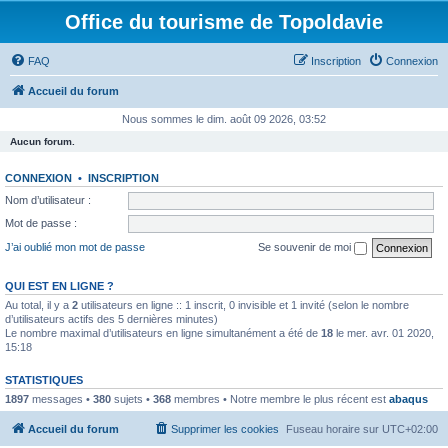
Office du tourisme de Topoldavie
FAQ
Inscription
Connexion
Accueil du forum
Nous sommes le dim. août 09 2026, 03:52
Aucun forum.
CONNEXION
•
INSCRIPTION
Nom d’utilisateur :
Mot de passe :
J’ai oublié mon mot de passe
Se souvenir de moi
QUI EST EN LIGNE ?
Au total, il y a
2
utilisateurs en ligne :: 1 inscrit, 0 invisible et 1 invité (selon le nombre
d’utilisateurs actifs des 5 dernières minutes)
Le nombre maximal d’utilisateurs en ligne simultanément a été de
18
le mer. avr. 01 2020,
15:18
STATISTIQUES
1897
messages •
380
sujets •
368
membres • Notre membre le plus récent est
abaqus
Accueil du forum
Supprimer les cookies
Fuseau horaire sur
UTC+02:00