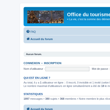
Office du tourism
« La vie, c'est la somme des éléments 
FAQ
Accueil du forum
Aucun forum.
CONNEXION
•
INSCRIPTION
Nom d’utilisateur :
Mot de passe :
QUI EST EN LIGNE ?
Au total, il y a
1
utilisateur en ligne :: 0 inscrit, 0 invisible et 1 invité (se
Le nombre maximal d’utilisateurs en ligne simultanément a été de
18
le m
STATISTIQUES
1897
messages •
380
sujets •
368
membres • Notre membre le plus réc
Accueil du forum