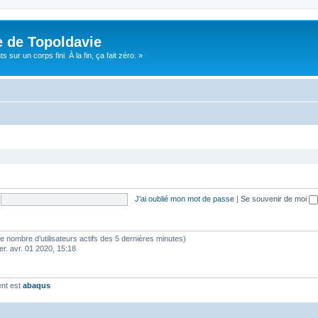
e de Topoldavie
sur un corps fini. À la fin, ça fait zéro. »
J’ai oublié mon mot de passe
|
Se souvenir de moi
lon le nombre d’utilisateurs actifs des 5 dernières minutes)
er. avr. 01 2020, 15:18
ent est
abaqus