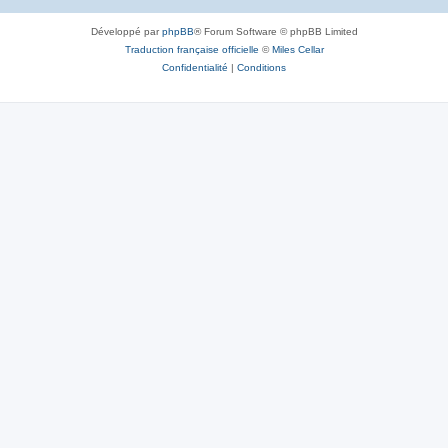
Développé par
phpBB
® Forum Software © phpBB Limited
Traduction française officielle
©
Miles Cellar
Confidentialité
|
Conditions