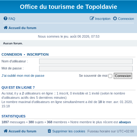
Office du tourisme de Topoldavie
FAQ
Inscription
Connexion
Accueil du forum
Nous sommes le jeu. août 06 2026, 07:53
Aucun forum.
CONNEXION
•
INSCRIPTION
Nom d’utilisateur :
Mot de passe :
J’ai oublié mon mot de passe
Se souvenir de moi
QUI EST EN LIGNE ?
Au total, il y a
2
utilisateurs en ligne :: 1 inscrit, 0 invisible et 1 invité (selon le nombre
d’utilisateurs actifs des 5 dernières minutes)
Le nombre maximal d’utilisateurs en ligne simultanément a été de
18
le mer. avr. 01 2020,
15:18
STATISTIQUES
1897
messages •
380
sujets •
368
membres • Notre membre le plus récent est
abaqus
Accueil du forum
Supprimer les cookies
Fuseau horaire sur
UTC+02:00