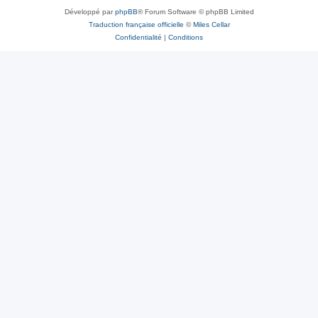
Développé par
phpBB
® Forum Software © phpBB Limited
Traduction française officielle
©
Miles Cellar
Confidentialité
|
Conditions