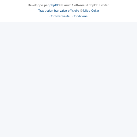
Développé par
phpBB
® Forum Software © phpBB Limited
Traduction française officielle
©
Miles Cellar
Confidentialité
|
Conditions