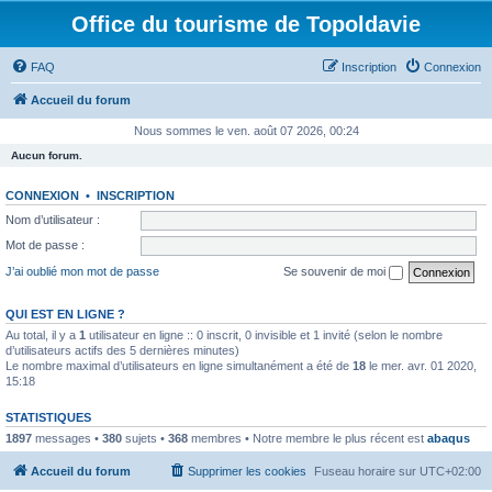
Office du tourisme de Topoldavie
FAQ
Inscription
Connexion
Accueil du forum
Nous sommes le ven. août 07 2026, 00:24
Aucun forum.
CONNEXION
•
INSCRIPTION
Nom d’utilisateur :
Mot de passe :
J’ai oublié mon mot de passe
Se souvenir de moi
QUI EST EN LIGNE ?
Au total, il y a
1
utilisateur en ligne :: 0 inscrit, 0 invisible et 1 invité (selon le nombre
d’utilisateurs actifs des 5 dernières minutes)
Le nombre maximal d’utilisateurs en ligne simultanément a été de
18
le mer. avr. 01 2020,
15:18
STATISTIQUES
1897
messages •
380
sujets •
368
membres • Notre membre le plus récent est
abaqus
Accueil du forum
Supprimer les cookies
Fuseau horaire sur
UTC+02:00