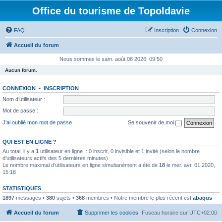
Office du tourisme de Topoldavie
FAQ
Inscription
Connexion
Accueil du forum
Nous sommes le sam. août 08 2026, 09:50
Aucun forum.
CONNEXION
•
INSCRIPTION
Nom d’utilisateur :
Mot de passe :
J’ai oublié mon mot de passe
Se souvenir de moi
QUI EST EN LIGNE ?
Au total, il y a
1
utilisateur en ligne :: 0 inscrit, 0 invisible et 1 invité (selon le nombre
d’utilisateurs actifs des 5 dernières minutes)
Le nombre maximal d’utilisateurs en ligne simultanément a été de
18
le mer. avr. 01 2020,
15:18
STATISTIQUES
1897
messages •
380
sujets •
368
membres • Notre membre le plus récent est
abaqus
Accueil du forum
Supprimer les cookies
Fuseau horaire sur
UTC+02:00