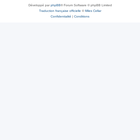
Développé par
phpBB
® Forum Software © phpBB Limited
Traduction française officielle
©
Miles Cellar
Confidentialité
|
Conditions