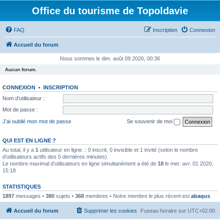
Office du tourisme de Topoldavie
FAQ
Inscription
Connexion
Accueil du forum
Nous sommes le dim. août 09 2026, 00:36
Aucun forum.
CONNEXION
•
INSCRIPTION
Nom d’utilisateur :
Mot de passe :
J’ai oublié mon mot de passe
Se souvenir de moi
QUI EST EN LIGNE ?
Au total, il y a
1
utilisateur en ligne :: 0 inscrit, 0 invisible et 1 invité (selon le nombre
d’utilisateurs actifs des 5 dernières minutes)
Le nombre maximal d’utilisateurs en ligne simultanément a été de
18
le mer. avr. 01 2020,
15:18
STATISTIQUES
1897
messages •
380
sujets •
368
membres • Notre membre le plus récent est
abaqus
Accueil du forum
Supprimer les cookies
Fuseau horaire sur
UTC+02:00