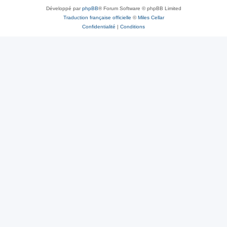
Développé par
phpBB
® Forum Software © phpBB Limited
Traduction française officielle
©
Miles Cellar
Confidentialité
|
Conditions