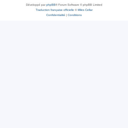
Développé par
phpBB
® Forum Software © phpBB Limited
Traduction française officielle
©
Miles Cellar
Confidentialité
|
Conditions