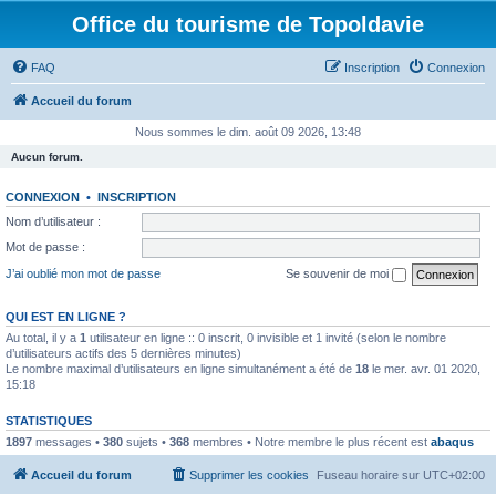
Office du tourisme de Topoldavie
FAQ
Inscription
Connexion
Accueil du forum
Nous sommes le dim. août 09 2026, 13:48
Aucun forum.
CONNEXION
•
INSCRIPTION
Nom d’utilisateur :
Mot de passe :
J’ai oublié mon mot de passe
Se souvenir de moi
QUI EST EN LIGNE ?
Au total, il y a
1
utilisateur en ligne :: 0 inscrit, 0 invisible et 1 invité (selon le nombre
d’utilisateurs actifs des 5 dernières minutes)
Le nombre maximal d’utilisateurs en ligne simultanément a été de
18
le mer. avr. 01 2020,
15:18
STATISTIQUES
1897
messages •
380
sujets •
368
membres • Notre membre le plus récent est
abaqus
Accueil du forum
Supprimer les cookies
Fuseau horaire sur
UTC+02:00