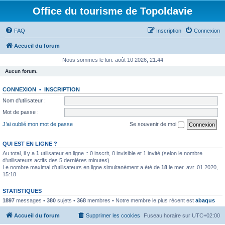
Office du tourisme de Topoldavie
FAQ
Inscription
Connexion
Accueil du forum
Nous sommes le lun. août 10 2026, 21:44
Aucun forum.
CONNEXION
•
INSCRIPTION
Nom d’utilisateur :
Mot de passe :
J’ai oublié mon mot de passe
Se souvenir de moi
QUI EST EN LIGNE ?
Au total, il y a
1
utilisateur en ligne :: 0 inscrit, 0 invisible et 1 invité (selon le nombre
d’utilisateurs actifs des 5 dernières minutes)
Le nombre maximal d’utilisateurs en ligne simultanément a été de
18
le mer. avr. 01 2020,
15:18
STATISTIQUES
1897
messages •
380
sujets •
368
membres • Notre membre le plus récent est
abaqus
Accueil du forum
Supprimer les cookies
Fuseau horaire sur
UTC+02:00