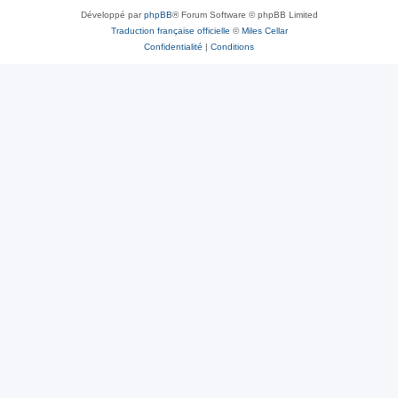
Développé par
phpBB
® Forum Software © phpBB Limited
Traduction française officielle
©
Miles Cellar
Confidentialité
|
Conditions