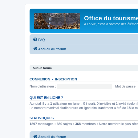
Office du tourism
« La vie, c'est la somme des éléments 
FAQ
Accueil du forum
Aucun forum.
CONNEXION
•
INSCRIPTION
Nom d’utilisateur :
Mot de passe :
QUI EST EN LIGNE ?
Au total, il y a
1
utilisateur en ligne :: 0 inscrit, 0 invisible et 1 invité (se
Le nombre maximal d’utilisateurs en ligne simultanément a été de
18
le m
STATISTIQUES
1897
messages •
380
sujets •
368
membres • Notre membre le plus réc
Accueil du forum