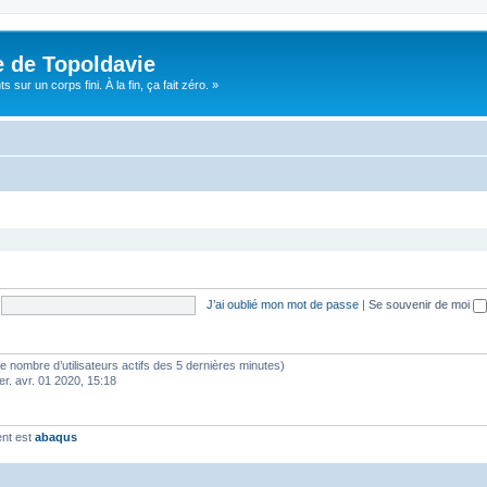
e de Topoldavie
sur un corps fini. À la fin, ça fait zéro. »
J’ai oublié mon mot de passe
|
Se souvenir de moi
lon le nombre d’utilisateurs actifs des 5 dernières minutes)
er. avr. 01 2020, 15:18
ent est
abaqus