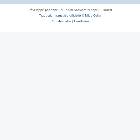
Développé par
phpBB
® Forum Software © phpBB Limited
Traduction française officielle
©
Miles Cellar
Confidentialité
|
Conditions