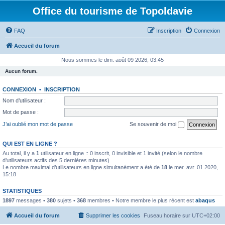
Office du tourisme de Topoldavie
FAQ
Inscription
Connexion
Accueil du forum
Nous sommes le dim. août 09 2026, 03:45
Aucun forum.
CONNEXION
•
INSCRIPTION
Nom d’utilisateur :
Mot de passe :
J’ai oublié mon mot de passe
Se souvenir de moi
QUI EST EN LIGNE ?
Au total, il y a
1
utilisateur en ligne :: 0 inscrit, 0 invisible et 1 invité (selon le nombre
d’utilisateurs actifs des 5 dernières minutes)
Le nombre maximal d’utilisateurs en ligne simultanément a été de
18
le mer. avr. 01 2020,
15:18
STATISTIQUES
1897
messages •
380
sujets •
368
membres • Notre membre le plus récent est
abaqus
Accueil du forum
Supprimer les cookies
Fuseau horaire sur
UTC+02:00