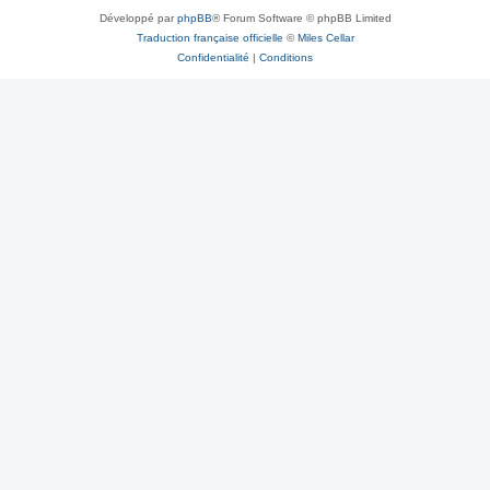
Développé par
phpBB
® Forum Software © phpBB Limited
Traduction française officielle
©
Miles Cellar
Confidentialité
|
Conditions