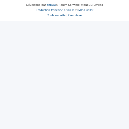
Développé par
phpBB
® Forum Software © phpBB Limited
Traduction française officielle
©
Miles Cellar
Confidentialité
|
Conditions