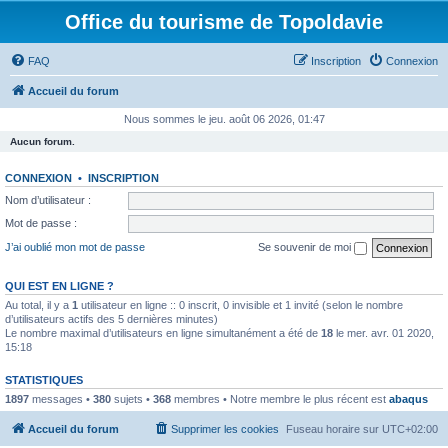
Office du tourisme de Topoldavie
FAQ
Inscription
Connexion
Accueil du forum
Nous sommes le jeu. août 06 2026, 01:47
Aucun forum.
CONNEXION
•
INSCRIPTION
Nom d’utilisateur :
Mot de passe :
J’ai oublié mon mot de passe
Se souvenir de moi
QUI EST EN LIGNE ?
Au total, il y a
1
utilisateur en ligne :: 0 inscrit, 0 invisible et 1 invité (selon le nombre
d’utilisateurs actifs des 5 dernières minutes)
Le nombre maximal d’utilisateurs en ligne simultanément a été de
18
le mer. avr. 01 2020,
15:18
STATISTIQUES
1897
messages •
380
sujets •
368
membres • Notre membre le plus récent est
abaqus
Accueil du forum
Supprimer les cookies
Fuseau horaire sur
UTC+02:00