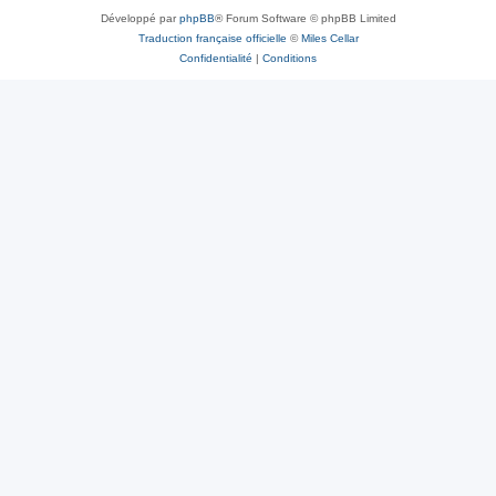
Développé par
phpBB
® Forum Software © phpBB Limited
Traduction française officielle
©
Miles Cellar
Confidentialité
|
Conditions