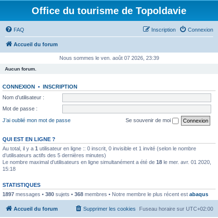
Office du tourisme de Topoldavie
FAQ
Inscription
Connexion
Accueil du forum
Nous sommes le ven. août 07 2026, 23:39
Aucun forum.
CONNEXION
•
INSCRIPTION
Nom d’utilisateur :
Mot de passe :
J’ai oublié mon mot de passe
Se souvenir de moi
QUI EST EN LIGNE ?
Au total, il y a
1
utilisateur en ligne :: 0 inscrit, 0 invisible et 1 invité (selon le nombre
d’utilisateurs actifs des 5 dernières minutes)
Le nombre maximal d’utilisateurs en ligne simultanément a été de
18
le mer. avr. 01 2020,
15:18
STATISTIQUES
1897
messages •
380
sujets •
368
membres • Notre membre le plus récent est
abaqus
Accueil du forum
Supprimer les cookies
Fuseau horaire sur
UTC+02:00