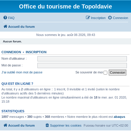
Office du tourisme de Topoldavie
FAQ
Inscription
Connexion
Accueil du forum
Nous sommes le jeu. août 06 2026, 09:43
Aucun forum.
CONNEXION
•
INSCRIPTION
Nom d’utilisateur :
Mot de passe :
J’ai oublié mon mot de passe
Se souvenir de moi
QUI EST EN LIGNE ?
Au total, il y a
2
utilisateurs en ligne :: 1 inscrit, 0 invisible et 1 invité (selon le nombre
d’utilisateurs actifs des 5 dernières minutes)
Le nombre maximal d’utilisateurs en ligne simultanément a été de
18
le mer. avr. 01 2020,
15:18
STATISTIQUES
1897
messages •
380
sujets •
368
membres • Notre membre le plus récent est
abaqus
Accueil du forum
Supprimer les cookies
Fuseau horaire sur
UTC+02:00