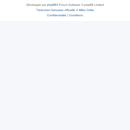
Développé par
phpBB
® Forum Software © phpBB Limited
Traduction française officielle
©
Miles Cellar
Confidentialité
|
Conditions