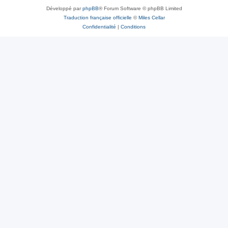
Développé par
phpBB
® Forum Software © phpBB Limited
Traduction française officielle
©
Miles Cellar
Confidentialité
|
Conditions