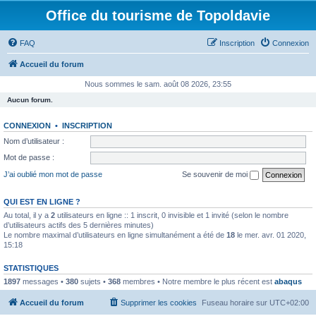
Office du tourisme de Topoldavie
FAQ
Inscription
Connexion
Accueil du forum
Nous sommes le sam. août 08 2026, 23:55
Aucun forum.
CONNEXION
•
INSCRIPTION
Nom d’utilisateur :
Mot de passe :
J’ai oublié mon mot de passe
Se souvenir de moi
QUI EST EN LIGNE ?
Au total, il y a
2
utilisateurs en ligne :: 1 inscrit, 0 invisible et 1 invité (selon le nombre
d’utilisateurs actifs des 5 dernières minutes)
Le nombre maximal d’utilisateurs en ligne simultanément a été de
18
le mer. avr. 01 2020,
15:18
STATISTIQUES
1897
messages •
380
sujets •
368
membres • Notre membre le plus récent est
abaqus
Accueil du forum
Supprimer les cookies
Fuseau horaire sur
UTC+02:00