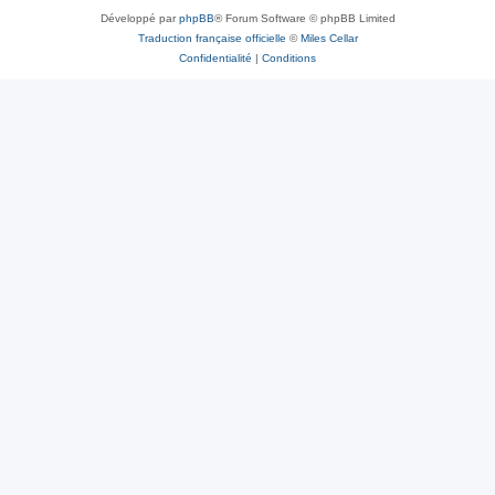
Développé par
phpBB
® Forum Software © phpBB Limited
Traduction française officielle
©
Miles Cellar
Confidentialité
|
Conditions