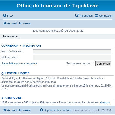
Office du tourisme de Topoldavie
FAQ
Inscription
Connexion
Accueil du forum
Nous sommes le jeu. août 06 2026, 13:20
Aucun forum.
CONNEXION
•
INSCRIPTION
Nom d’utilisateur :
Mot de passe :
J’ai oublié mon mot de passe
Se souvenir de moi
QUI EST EN LIGNE ?
Au total, il y a
1
utilisateur en ligne :: 0 inscrit, 0 invisible et 1 invité (selon le nombre
d’utilisateurs actifs des 5 dernières minutes)
Le nombre maximal d’utilisateurs en ligne simultanément a été de
18
le mer. avr. 01 2020,
15:18
STATISTIQUES
1897
messages •
380
sujets •
368
membres • Notre membre le plus récent est
abaqus
Accueil du forum
Supprimer les cookies
Fuseau horaire sur
UTC+02:00