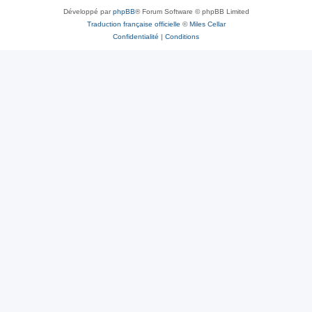
Développé par
phpBB
® Forum Software © phpBB Limited
Traduction française officielle
©
Miles Cellar
Confidentialité
|
Conditions