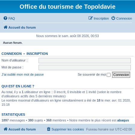
Office du tourisme de Topoldavie
FAQ
Inscription
Connexion
Accueil du forum
Nous sommes le sam. août 08 2026, 00:53
Aucun forum.
CONNEXION
•
INSCRIPTION
Nom d’utilisateur :
Mot de passe :
J’ai oublié mon mot de passe
Se souvenir de moi
QUI EST EN LIGNE ?
Au total, il y a
1
utilisateur en ligne :: 0 inscrit, 0 invisible et 1 invité (selon le nombre
d’utilisateurs actifs des 5 dernières minutes)
Le nombre maximal d’utilisateurs en ligne simultanément a été de
18
le mer. avr. 01 2020,
15:18
STATISTIQUES
1897
messages •
380
sujets •
368
membres • Notre membre le plus récent est
abaqus
Accueil du forum
Supprimer les cookies
Fuseau horaire sur
UTC+02:00