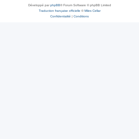
Développé par
phpBB
® Forum Software © phpBB Limited
Traduction française officielle
©
Miles Cellar
Confidentialité
|
Conditions