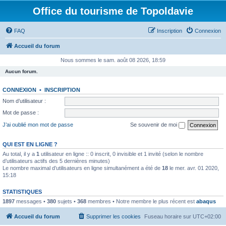
Office du tourisme de Topoldavie
FAQ
Inscription
Connexion
Accueil du forum
Nous sommes le sam. août 08 2026, 18:59
Aucun forum.
CONNEXION
•
INSCRIPTION
Nom d’utilisateur :
Mot de passe :
J’ai oublié mon mot de passe
Se souvenir de moi
QUI EST EN LIGNE ?
Au total, il y a
1
utilisateur en ligne :: 0 inscrit, 0 invisible et 1 invité (selon le nombre
d’utilisateurs actifs des 5 dernières minutes)
Le nombre maximal d’utilisateurs en ligne simultanément a été de
18
le mer. avr. 01 2020,
15:18
STATISTIQUES
1897
messages •
380
sujets •
368
membres • Notre membre le plus récent est
abaqus
Accueil du forum
Supprimer les cookies
Fuseau horaire sur
UTC+02:00