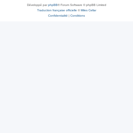
Développé par
phpBB
® Forum Software © phpBB Limited
Traduction française officielle
©
Miles Cellar
Confidentialité
|
Conditions