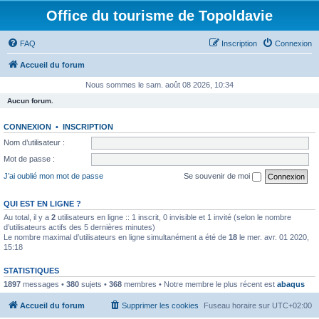
Office du tourisme de Topoldavie
FAQ
Inscription
Connexion
Accueil du forum
Nous sommes le sam. août 08 2026, 10:34
Aucun forum.
CONNEXION
•
INSCRIPTION
Nom d’utilisateur :
Mot de passe :
J’ai oublié mon mot de passe
Se souvenir de moi
QUI EST EN LIGNE ?
Au total, il y a
2
utilisateurs en ligne :: 1 inscrit, 0 invisible et 1 invité (selon le nombre
d’utilisateurs actifs des 5 dernières minutes)
Le nombre maximal d’utilisateurs en ligne simultanément a été de
18
le mer. avr. 01 2020,
15:18
STATISTIQUES
1897
messages •
380
sujets •
368
membres • Notre membre le plus récent est
abaqus
Accueil du forum
Supprimer les cookies
Fuseau horaire sur
UTC+02:00