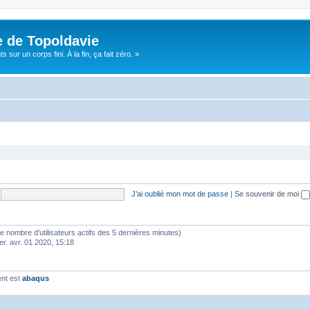
e de Topoldavie
sur un corps fini. À la fin, ça fait zéro. »
J’ai oublié mon mot de passe
|
Se souvenir de moi
lon le nombre d’utilisateurs actifs des 5 dernières minutes)
er. avr. 01 2020, 15:18
ent est
abaqus