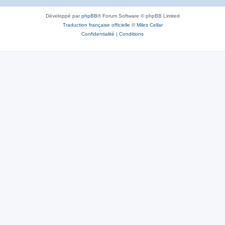
Développé par
phpBB
® Forum Software © phpBB Limited
Traduction française officielle
©
Miles Cellar
Confidentialité
|
Conditions