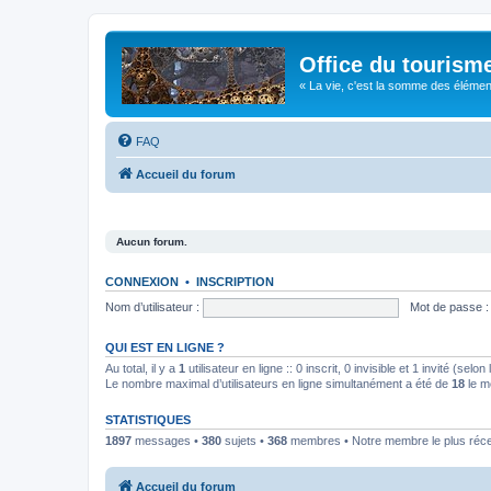
Office du tourism
« La vie, c'est la somme des éléments 
FAQ
Accueil du forum
Aucun forum.
CONNEXION
•
INSCRIPTION
Nom d’utilisateur :
Mot de passe :
QUI EST EN LIGNE ?
Au total, il y a
1
utilisateur en ligne :: 0 inscrit, 0 invisible et 1 invité (se
Le nombre maximal d’utilisateurs en ligne simultanément a été de
18
le m
STATISTIQUES
1897
messages •
380
sujets •
368
membres • Notre membre le plus réc
Accueil du forum