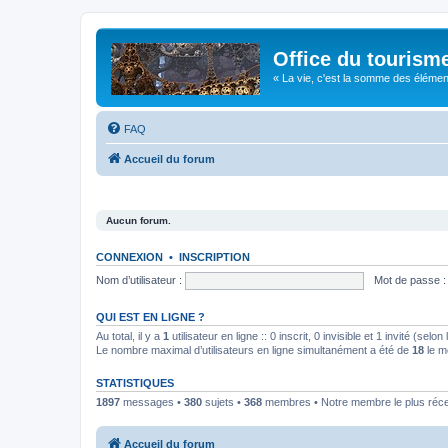
Office du tourism
« La vie, c'est la somme des éléments 
FAQ
Accueil du forum
Aucun forum.
CONNEXION
•
INSCRIPTION
Nom d’utilisateur :
Mot de passe :
QUI EST EN LIGNE ?
Au total, il y a
1
utilisateur en ligne :: 0 inscrit, 0 invisible et 1 invité (se
Le nombre maximal d’utilisateurs en ligne simultanément a été de
18
le m
STATISTIQUES
1897
messages •
380
sujets •
368
membres • Notre membre le plus réc
Accueil du forum