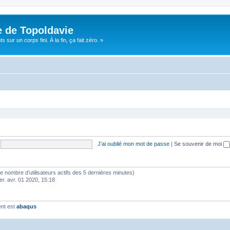
e de Topoldavie
sur un corps fini. À la fin, ça fait zéro. »
J’ai oublié mon mot de passe
|
Se souvenir de moi
lon le nombre d’utilisateurs actifs des 5 dernières minutes)
er. avr. 01 2020, 15:18
ent est
abaqus