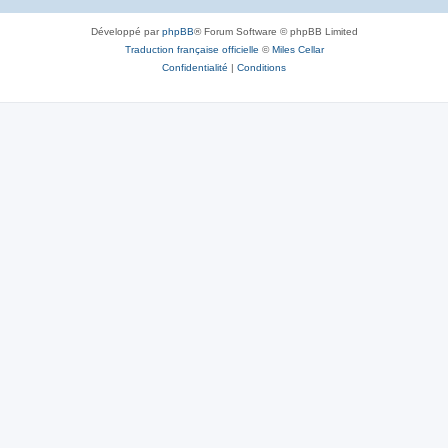
Développé par
phpBB
® Forum Software © phpBB Limited
Traduction française officielle
©
Miles Cellar
Confidentialité
|
Conditions