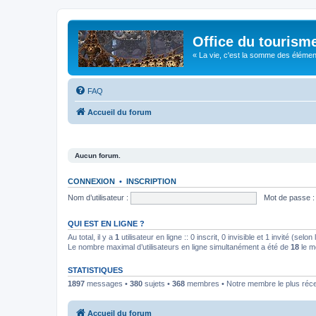
Office du tourism
« La vie, c'est la somme des éléments 
FAQ
Accueil du forum
Aucun forum.
CONNEXION
•
INSCRIPTION
Nom d’utilisateur :
Mot de passe :
QUI EST EN LIGNE ?
Au total, il y a
1
utilisateur en ligne :: 0 inscrit, 0 invisible et 1 invité (se
Le nombre maximal d’utilisateurs en ligne simultanément a été de
18
le m
STATISTIQUES
1897
messages •
380
sujets •
368
membres • Notre membre le plus réc
Accueil du forum