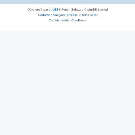
Développé par
phpBB
® Forum Software © phpBB Limited
Traduction française officielle
©
Miles Cellar
Confidentialité
|
Conditions