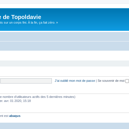
e de Topoldavie
sur un corps fini. À la fin, ça fait zéro. »
J’ai oublié mon mot de passe
|
Se souvenir de moi
lon le nombre d’utilisateurs actifs des 5 dernières minutes)
er. avr. 01 2020, 15:18
ent est
abaqus