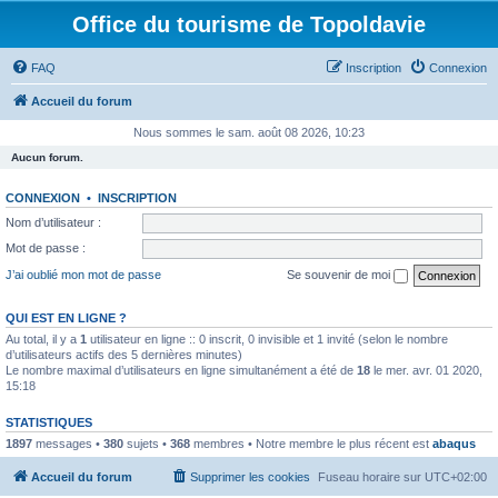
Office du tourisme de Topoldavie
FAQ
Inscription
Connexion
Accueil du forum
Nous sommes le sam. août 08 2026, 10:23
Aucun forum.
CONNEXION
•
INSCRIPTION
Nom d’utilisateur :
Mot de passe :
J’ai oublié mon mot de passe
Se souvenir de moi
QUI EST EN LIGNE ?
Au total, il y a
1
utilisateur en ligne :: 0 inscrit, 0 invisible et 1 invité (selon le nombre
d’utilisateurs actifs des 5 dernières minutes)
Le nombre maximal d’utilisateurs en ligne simultanément a été de
18
le mer. avr. 01 2020,
15:18
STATISTIQUES
1897
messages •
380
sujets •
368
membres • Notre membre le plus récent est
abaqus
Accueil du forum
Supprimer les cookies
Fuseau horaire sur
UTC+02:00