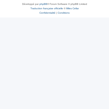
Développé par
phpBB
® Forum Software © phpBB Limited
Traduction française officielle
©
Miles Cellar
Confidentialité
|
Conditions