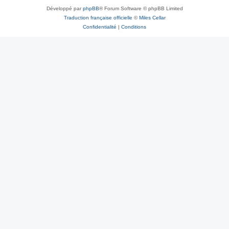
Développé par
phpBB
® Forum Software © phpBB Limited
Traduction française officielle
©
Miles Cellar
Confidentialité
|
Conditions