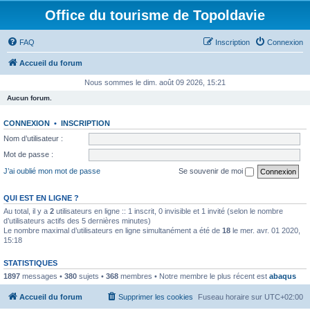
Office du tourisme de Topoldavie
FAQ
Inscription
Connexion
Accueil du forum
Nous sommes le dim. août 09 2026, 15:21
Aucun forum.
CONNEXION
•
INSCRIPTION
Nom d’utilisateur :
Mot de passe :
J’ai oublié mon mot de passe
Se souvenir de moi
QUI EST EN LIGNE ?
Au total, il y a
2
utilisateurs en ligne :: 1 inscrit, 0 invisible et 1 invité (selon le nombre
d’utilisateurs actifs des 5 dernières minutes)
Le nombre maximal d’utilisateurs en ligne simultanément a été de
18
le mer. avr. 01 2020,
15:18
STATISTIQUES
1897
messages •
380
sujets •
368
membres • Notre membre le plus récent est
abaqus
Accueil du forum
Supprimer les cookies
Fuseau horaire sur
UTC+02:00