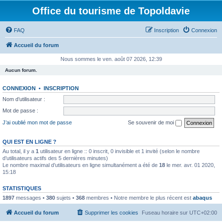
Office du tourisme de Topoldavie
FAQ
Inscription
Connexion
Accueil du forum
Nous sommes le ven. août 07 2026, 12:39
Aucun forum.
CONNEXION
•
INSCRIPTION
Nom d’utilisateur :
Mot de passe :
J’ai oublié mon mot de passe
Se souvenir de moi
QUI EST EN LIGNE ?
Au total, il y a
1
utilisateur en ligne :: 0 inscrit, 0 invisible et 1 invité (selon le nombre
d’utilisateurs actifs des 5 dernières minutes)
Le nombre maximal d’utilisateurs en ligne simultanément a été de
18
le mer. avr. 01 2020,
15:18
STATISTIQUES
1897
messages •
380
sujets •
368
membres • Notre membre le plus récent est
abaqus
Accueil du forum
Supprimer les cookies
Fuseau horaire sur
UTC+02:00