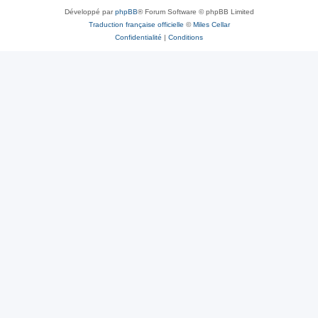
Développé par
phpBB
® Forum Software © phpBB Limited
Traduction française officielle
©
Miles Cellar
Confidentialité
|
Conditions