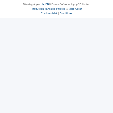
Développé par
phpBB
® Forum Software © phpBB Limited
Traduction française officielle
©
Miles Cellar
Confidentialité
|
Conditions