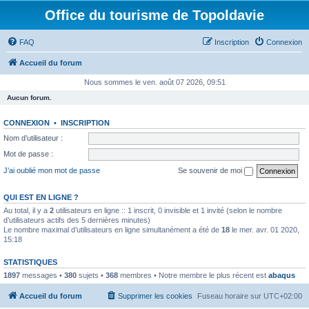
Office du tourisme de Topoldavie
FAQ
Inscription
Connexion
Accueil du forum
Nous sommes le ven. août 07 2026, 09:51
Aucun forum.
CONNEXION
•
INSCRIPTION
Nom d’utilisateur :
Mot de passe :
J’ai oublié mon mot de passe
Se souvenir de moi
QUI EST EN LIGNE ?
Au total, il y a
2
utilisateurs en ligne :: 1 inscrit, 0 invisible et 1 invité (selon le nombre
d’utilisateurs actifs des 5 dernières minutes)
Le nombre maximal d’utilisateurs en ligne simultanément a été de
18
le mer. avr. 01 2020,
15:18
STATISTIQUES
1897
messages •
380
sujets •
368
membres • Notre membre le plus récent est
abaqus
Accueil du forum
Supprimer les cookies
Fuseau horaire sur
UTC+02:00