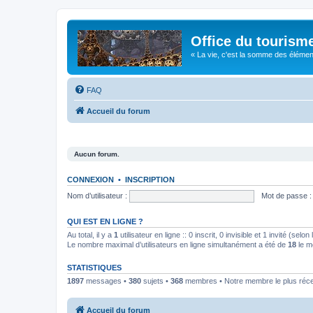
Office du tourism
« La vie, c'est la somme des éléments 
FAQ
Accueil du forum
Aucun forum.
CONNEXION
•
INSCRIPTION
Nom d’utilisateur :
Mot de passe :
QUI EST EN LIGNE ?
Au total, il y a
1
utilisateur en ligne :: 0 inscrit, 0 invisible et 1 invité (se
Le nombre maximal d’utilisateurs en ligne simultanément a été de
18
le m
STATISTIQUES
1897
messages •
380
sujets •
368
membres • Notre membre le plus réc
Accueil du forum