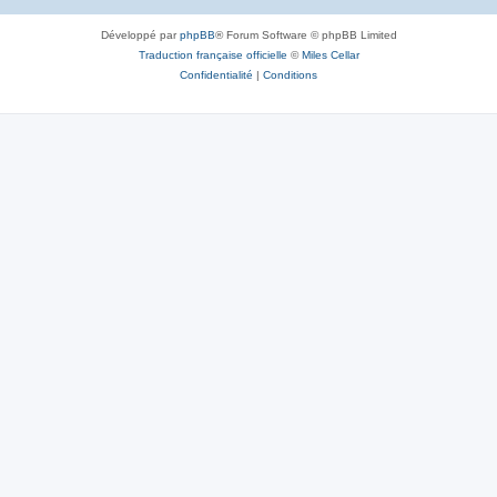
Développé par
phpBB
® Forum Software © phpBB Limited
Traduction française officielle
©
Miles Cellar
Confidentialité
|
Conditions