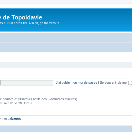
e de Topoldavie
sur un corps fini. À la fin, ça fait zéro. »
J’ai oublié mon mot de passe
|
Se souvenir de moi
lon le nombre d’utilisateurs actifs des 5 dernières minutes)
er. avr. 01 2020, 15:18
ent est
abaqus