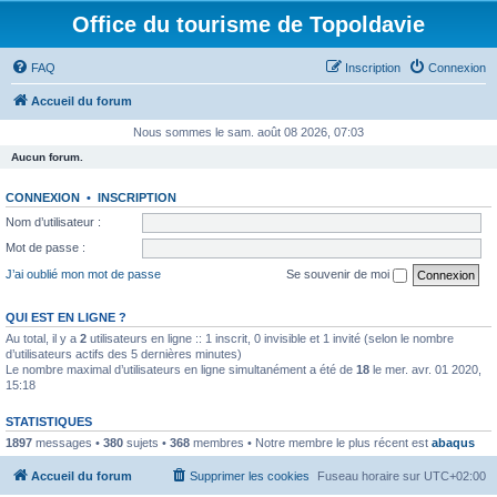
Office du tourisme de Topoldavie
FAQ
Inscription
Connexion
Accueil du forum
Nous sommes le sam. août 08 2026, 07:03
Aucun forum.
CONNEXION
•
INSCRIPTION
Nom d’utilisateur :
Mot de passe :
J’ai oublié mon mot de passe
Se souvenir de moi
QUI EST EN LIGNE ?
Au total, il y a
2
utilisateurs en ligne :: 1 inscrit, 0 invisible et 1 invité (selon le nombre
d’utilisateurs actifs des 5 dernières minutes)
Le nombre maximal d’utilisateurs en ligne simultanément a été de
18
le mer. avr. 01 2020,
15:18
STATISTIQUES
1897
messages •
380
sujets •
368
membres • Notre membre le plus récent est
abaqus
Accueil du forum
Supprimer les cookies
Fuseau horaire sur
UTC+02:00