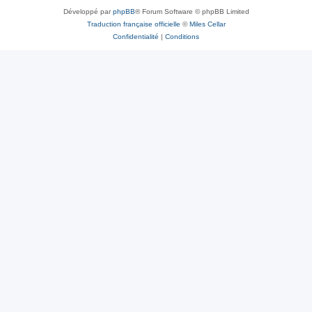
Développé par
phpBB
® Forum Software © phpBB Limited
Traduction française officielle
©
Miles Cellar
Confidentialité
|
Conditions