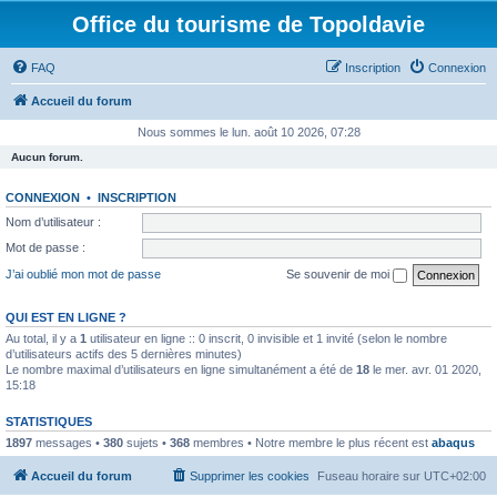
Office du tourisme de Topoldavie
FAQ
Inscription
Connexion
Accueil du forum
Nous sommes le lun. août 10 2026, 07:28
Aucun forum.
CONNEXION
•
INSCRIPTION
Nom d’utilisateur :
Mot de passe :
J’ai oublié mon mot de passe
Se souvenir de moi
QUI EST EN LIGNE ?
Au total, il y a
1
utilisateur en ligne :: 0 inscrit, 0 invisible et 1 invité (selon le nombre
d’utilisateurs actifs des 5 dernières minutes)
Le nombre maximal d’utilisateurs en ligne simultanément a été de
18
le mer. avr. 01 2020,
15:18
STATISTIQUES
1897
messages •
380
sujets •
368
membres • Notre membre le plus récent est
abaqus
Accueil du forum
Supprimer les cookies
Fuseau horaire sur
UTC+02:00