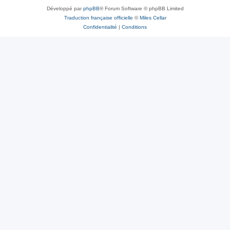
Développé par
phpBB
® Forum Software © phpBB Limited
Traduction française officielle
©
Miles Cellar
Confidentialité
|
Conditions