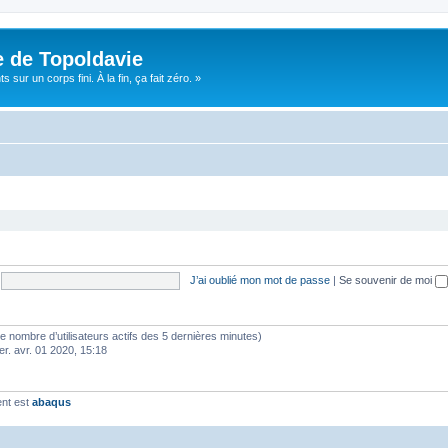
e de Topoldavie
sur un corps fini. À la fin, ça fait zéro. »
J’ai oublié mon mot de passe
|
Se souvenir de moi
lon le nombre d’utilisateurs actifs des 5 dernières minutes)
er. avr. 01 2020, 15:18
ent est
abaqus