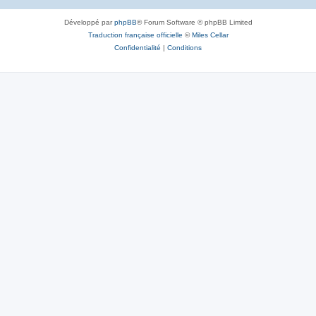
Développé par
phpBB
® Forum Software © phpBB Limited
Traduction française officielle
©
Miles Cellar
Confidentialité
|
Conditions