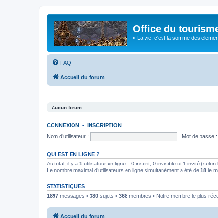
Office du tourism
« La vie, c'est la somme des éléments 
FAQ
Accueil du forum
Aucun forum.
CONNEXION
•
INSCRIPTION
Nom d’utilisateur :
Mot de passe :
QUI EST EN LIGNE ?
Au total, il y a
1
utilisateur en ligne :: 0 inscrit, 0 invisible et 1 invité (se
Le nombre maximal d’utilisateurs en ligne simultanément a été de
18
le m
STATISTIQUES
1897
messages •
380
sujets •
368
membres • Notre membre le plus réc
Accueil du forum