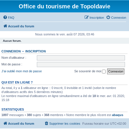
Office du tourisme de Topoldavie
FAQ
Inscription
Connexion
Accueil du forum
Nous sommes le ven. août 07 2026, 03:46
Aucun forum.
CONNEXION
•
INSCRIPTION
Nom d’utilisateur :
Mot de passe :
J’ai oublié mon mot de passe
Se souvenir de moi
QUI EST EN LIGNE ?
Au total, il y a
1
utilisateur en ligne :: 0 inscrit, 0 invisible et 1 invité (selon le nombre
d’utilisateurs actifs des 5 dernières minutes)
Le nombre maximal d’utilisateurs en ligne simultanément a été de
18
le mer. avr. 01 2020,
15:18
STATISTIQUES
1897
messages •
380
sujets •
368
membres • Notre membre le plus récent est
abaqus
Accueil du forum
Supprimer les cookies
Fuseau horaire sur
UTC+02:00