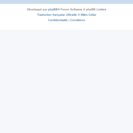
Développé par
phpBB
® Forum Software © phpBB Limited
Traduction française officielle
©
Miles Cellar
Confidentialité
|
Conditions