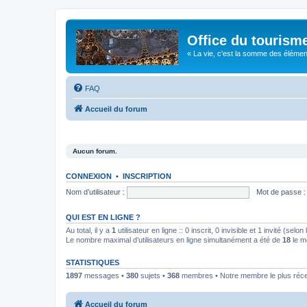
Office du tourism
« La vie, c'est la somme des éléments 
FAQ
Accueil du forum
Aucun forum.
CONNEXION
•
INSCRIPTION
Nom d’utilisateur :
Mot de passe :
QUI EST EN LIGNE ?
Au total, il y a
1
utilisateur en ligne :: 0 inscrit, 0 invisible et 1 invité (se
Le nombre maximal d’utilisateurs en ligne simultanément a été de
18
le m
STATISTIQUES
1897
messages •
380
sujets •
368
membres • Notre membre le plus réc
Accueil du forum