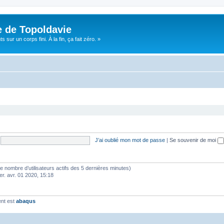
e de Topoldavie
sur un corps fini. À la fin, ça fait zéro. »
J’ai oublié mon mot de passe
|
Se souvenir de moi
lon le nombre d’utilisateurs actifs des 5 dernières minutes)
er. avr. 01 2020, 15:18
ent est
abaqus