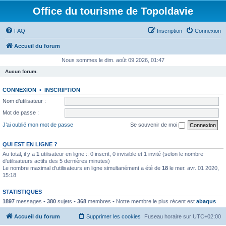
Office du tourisme de Topoldavie
FAQ
Inscription
Connexion
Accueil du forum
Nous sommes le dim. août 09 2026, 01:47
Aucun forum.
CONNEXION
•
INSCRIPTION
Nom d’utilisateur :
Mot de passe :
J’ai oublié mon mot de passe
Se souvenir de moi
QUI EST EN LIGNE ?
Au total, il y a
1
utilisateur en ligne :: 0 inscrit, 0 invisible et 1 invité (selon le nombre
d’utilisateurs actifs des 5 dernières minutes)
Le nombre maximal d’utilisateurs en ligne simultanément a été de
18
le mer. avr. 01 2020,
15:18
STATISTIQUES
1897
messages •
380
sujets •
368
membres • Notre membre le plus récent est
abaqus
Accueil du forum
Supprimer les cookies
Fuseau horaire sur
UTC+02:00