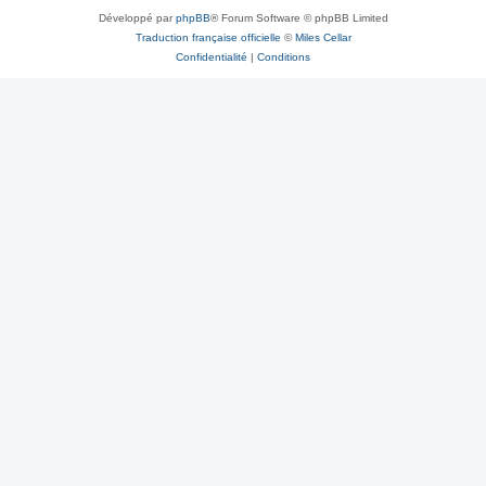
Développé par
phpBB
® Forum Software © phpBB Limited
Traduction française officielle
©
Miles Cellar
Confidentialité
|
Conditions