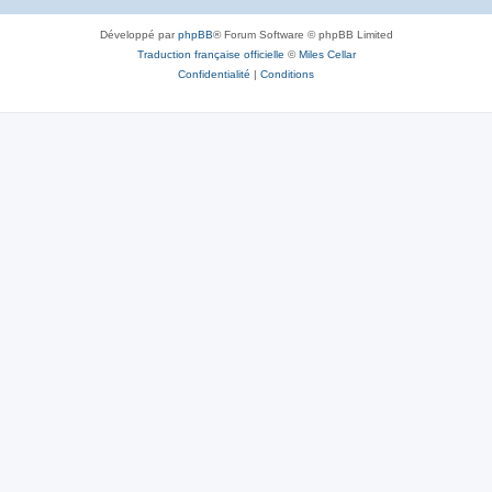
Développé par
phpBB
® Forum Software © phpBB Limited
Traduction française officielle
©
Miles Cellar
Confidentialité
|
Conditions