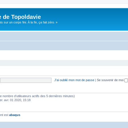
e de Topoldavie
sur un corps fini. À la fin, ça fait zéro. »
J’ai oublié mon mot de passe
|
Se souvenir de moi
lon le nombre d’utilisateurs actifs des 5 dernières minutes)
er. avr. 01 2020, 15:18
ent est
abaqus