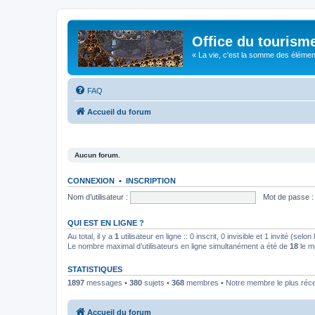
Office du tourism
« La vie, c'est la somme des éléments 
FAQ
Accueil du forum
Aucun forum.
CONNEXION
•
INSCRIPTION
Nom d’utilisateur :
Mot de passe :
QUI EST EN LIGNE ?
Au total, il y a
1
utilisateur en ligne :: 0 inscrit, 0 invisible et 1 invité (se
Le nombre maximal d’utilisateurs en ligne simultanément a été de
18
le m
STATISTIQUES
1897
messages •
380
sujets •
368
membres • Notre membre le plus réc
Accueil du forum