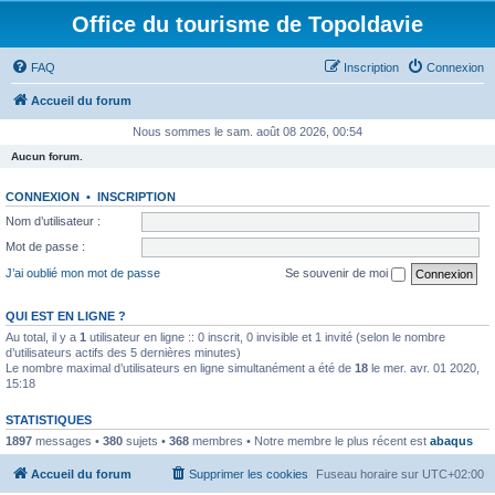
Office du tourisme de Topoldavie
FAQ
Inscription
Connexion
Accueil du forum
Nous sommes le sam. août 08 2026, 00:54
Aucun forum.
CONNEXION
•
INSCRIPTION
Nom d’utilisateur :
Mot de passe :
J’ai oublié mon mot de passe
Se souvenir de moi
QUI EST EN LIGNE ?
Au total, il y a
1
utilisateur en ligne :: 0 inscrit, 0 invisible et 1 invité (selon le nombre
d’utilisateurs actifs des 5 dernières minutes)
Le nombre maximal d’utilisateurs en ligne simultanément a été de
18
le mer. avr. 01 2020,
15:18
STATISTIQUES
1897
messages •
380
sujets •
368
membres • Notre membre le plus récent est
abaqus
Accueil du forum
Supprimer les cookies
Fuseau horaire sur
UTC+02:00