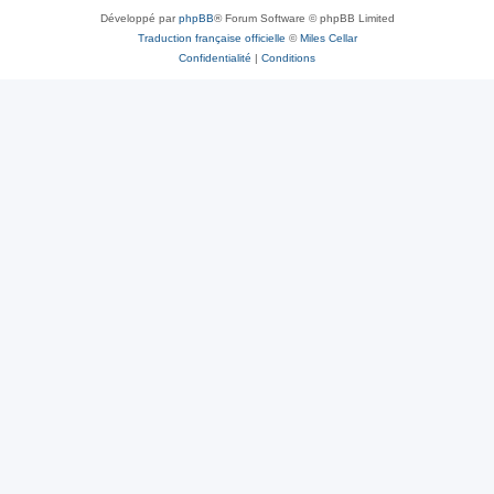
Développé par
phpBB
® Forum Software © phpBB Limited
Traduction française officielle
©
Miles Cellar
Confidentialité
|
Conditions