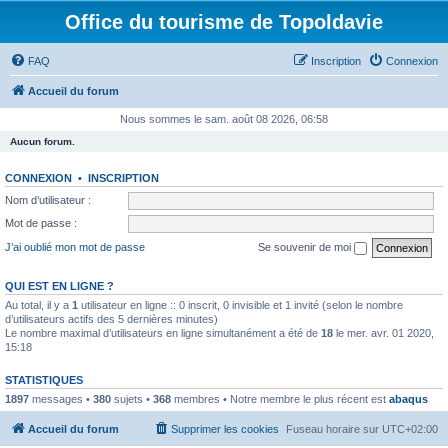
Office du tourisme de Topoldavie
FAQ
Inscription
Connexion
Accueil du forum
Nous sommes le sam. août 08 2026, 06:58
Aucun forum.
CONNEXION
•
INSCRIPTION
Nom d’utilisateur :
Mot de passe :
J’ai oublié mon mot de passe
Se souvenir de moi
QUI EST EN LIGNE ?
Au total, il y a
1
utilisateur en ligne :: 0 inscrit, 0 invisible et 1 invité (selon le nombre
d’utilisateurs actifs des 5 dernières minutes)
Le nombre maximal d’utilisateurs en ligne simultanément a été de
18
le mer. avr. 01 2020,
15:18
STATISTIQUES
1897
messages •
380
sujets •
368
membres • Notre membre le plus récent est
abaqus
Accueil du forum
Supprimer les cookies
Fuseau horaire sur
UTC+02:00