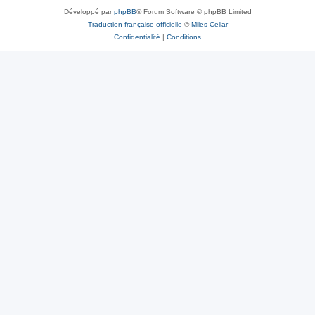
Développé par
phpBB
® Forum Software © phpBB Limited
Traduction française officielle
©
Miles Cellar
Confidentialité
|
Conditions