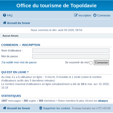
Office du tourisme de Topoldavie
FAQ
Inscription
Connexion
Accueil du forum
Nous sommes le dim. août 09 2026, 08:54
Aucun forum.
CONNEXION
•
INSCRIPTION
Nom d’utilisateur :
Mot de passe :
J’ai oublié mon mot de passe
Se souvenir de moi
QUI EST EN LIGNE ?
Au total, il y a
1
utilisateur en ligne :: 0 inscrit, 0 invisible et 1 invité (selon le nombre
d’utilisateurs actifs des 5 dernières minutes)
Le nombre maximal d’utilisateurs en ligne simultanément a été de
18
le mer. avr. 01 2020,
15:18
STATISTIQUES
1897
messages •
380
sujets •
368
membres • Notre membre le plus récent est
abaqus
Accueil du forum
Supprimer les cookies
Fuseau horaire sur
UTC+02:00