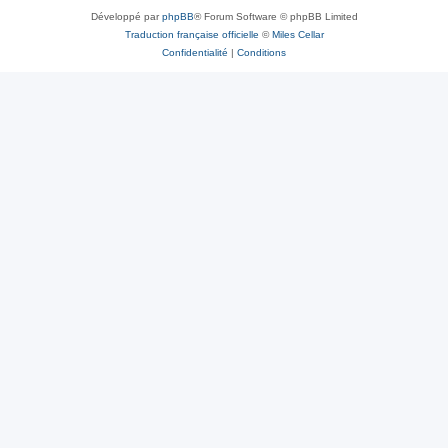
Développé par
phpBB
® Forum Software © phpBB Limited
Traduction française officielle
©
Miles Cellar
Confidentialité
|
Conditions