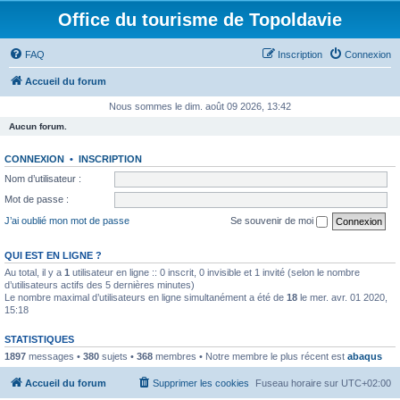
Office du tourisme de Topoldavie
FAQ
Inscription
Connexion
Accueil du forum
Nous sommes le dim. août 09 2026, 13:42
Aucun forum.
CONNEXION
•
INSCRIPTION
Nom d’utilisateur :
Mot de passe :
J’ai oublié mon mot de passe
Se souvenir de moi
QUI EST EN LIGNE ?
Au total, il y a
1
utilisateur en ligne :: 0 inscrit, 0 invisible et 1 invité (selon le nombre
d’utilisateurs actifs des 5 dernières minutes)
Le nombre maximal d’utilisateurs en ligne simultanément a été de
18
le mer. avr. 01 2020,
15:18
STATISTIQUES
1897
messages •
380
sujets •
368
membres • Notre membre le plus récent est
abaqus
Accueil du forum
Supprimer les cookies
Fuseau horaire sur
UTC+02:00