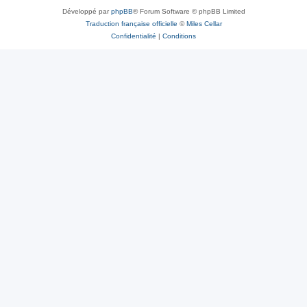
Développé par
phpBB
® Forum Software © phpBB Limited
Traduction française officielle
©
Miles Cellar
Confidentialité
|
Conditions