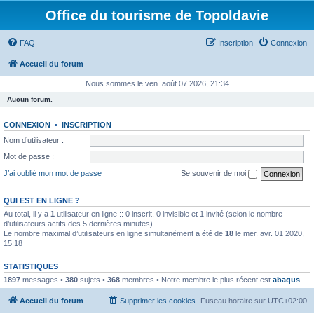
Office du tourisme de Topoldavie
FAQ
Inscription
Connexion
Accueil du forum
Nous sommes le ven. août 07 2026, 21:34
Aucun forum.
CONNEXION
•
INSCRIPTION
Nom d’utilisateur :
Mot de passe :
J’ai oublié mon mot de passe
Se souvenir de moi
QUI EST EN LIGNE ?
Au total, il y a
1
utilisateur en ligne :: 0 inscrit, 0 invisible et 1 invité (selon le nombre
d’utilisateurs actifs des 5 dernières minutes)
Le nombre maximal d’utilisateurs en ligne simultanément a été de
18
le mer. avr. 01 2020,
15:18
STATISTIQUES
1897
messages •
380
sujets •
368
membres • Notre membre le plus récent est
abaqus
Accueil du forum
Supprimer les cookies
Fuseau horaire sur
UTC+02:00