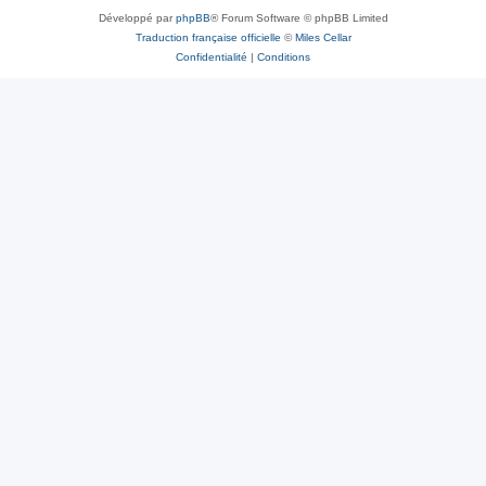
Développé par
phpBB
® Forum Software © phpBB Limited
Traduction française officielle
©
Miles Cellar
Confidentialité
|
Conditions