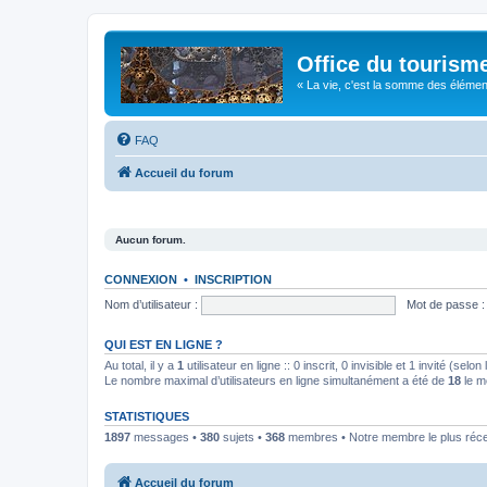
Office du tourism
« La vie, c'est la somme des éléments 
FAQ
Accueil du forum
Aucun forum.
CONNEXION
•
INSCRIPTION
Nom d’utilisateur :
Mot de passe :
QUI EST EN LIGNE ?
Au total, il y a
1
utilisateur en ligne :: 0 inscrit, 0 invisible et 1 invité (se
Le nombre maximal d’utilisateurs en ligne simultanément a été de
18
le m
STATISTIQUES
1897
messages •
380
sujets •
368
membres • Notre membre le plus réc
Accueil du forum