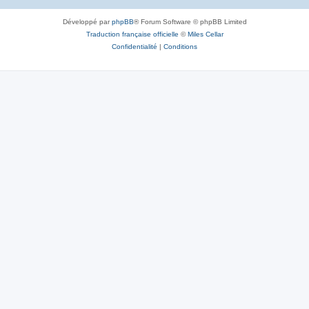
Développé par
phpBB
® Forum Software © phpBB Limited
Traduction française officielle
©
Miles Cellar
Confidentialité
|
Conditions