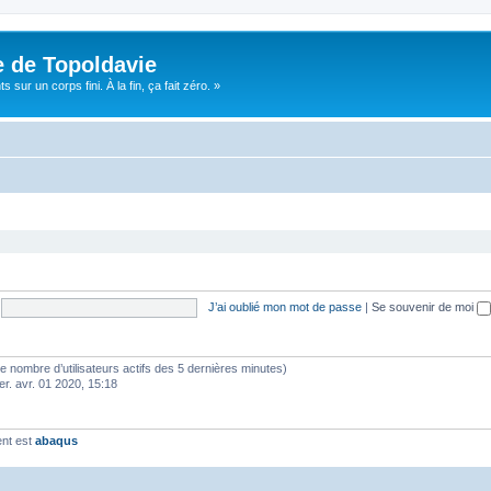
e de Topoldavie
sur un corps fini. À la fin, ça fait zéro. »
J’ai oublié mon mot de passe
|
Se souvenir de moi
lon le nombre d’utilisateurs actifs des 5 dernières minutes)
er. avr. 01 2020, 15:18
ent est
abaqus