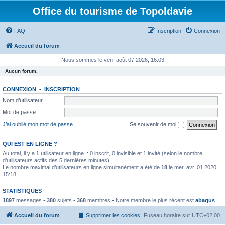
Office du tourisme de Topoldavie
FAQ
Inscription
Connexion
Accueil du forum
Nous sommes le ven. août 07 2026, 16:03
Aucun forum.
CONNEXION
•
INSCRIPTION
Nom d’utilisateur :
Mot de passe :
J’ai oublié mon mot de passe
Se souvenir de moi
QUI EST EN LIGNE ?
Au total, il y a
1
utilisateur en ligne :: 0 inscrit, 0 invisible et 1 invité (selon le nombre
d’utilisateurs actifs des 5 dernières minutes)
Le nombre maximal d’utilisateurs en ligne simultanément a été de
18
le mer. avr. 01 2020,
15:18
STATISTIQUES
1897
messages •
380
sujets •
368
membres • Notre membre le plus récent est
abaqus
Accueil du forum
Supprimer les cookies
Fuseau horaire sur
UTC+02:00