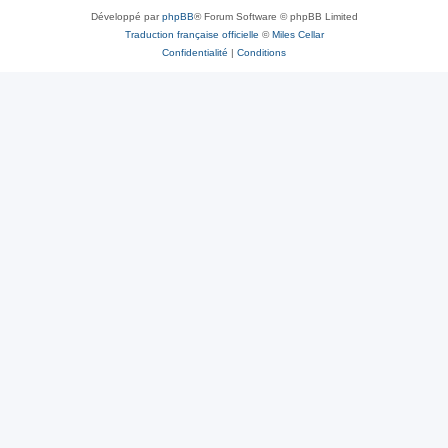
Développé par
phpBB
® Forum Software © phpBB Limited
Traduction française officielle
©
Miles Cellar
Confidentialité
|
Conditions