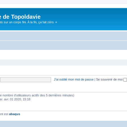
e de Topoldavie
sur un corps fini. À la fin, ça fait zéro. »
J’ai oublié mon mot de passe
|
Se souvenir de moi
lon le nombre d’utilisateurs actifs des 5 dernières minutes)
er. avr. 01 2020, 15:18
ent est
abaqus