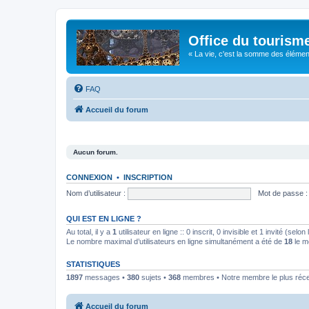
Office du tourism
« La vie, c'est la somme des éléments 
FAQ
Accueil du forum
Aucun forum.
CONNEXION
•
INSCRIPTION
Nom d’utilisateur :
Mot de passe :
QUI EST EN LIGNE ?
Au total, il y a
1
utilisateur en ligne :: 0 inscrit, 0 invisible et 1 invité (se
Le nombre maximal d’utilisateurs en ligne simultanément a été de
18
le m
STATISTIQUES
1897
messages •
380
sujets •
368
membres • Notre membre le plus réc
Accueil du forum