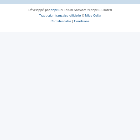
Développé par
phpBB
® Forum Software © phpBB Limited
Traduction française officielle
©
Miles Cellar
Confidentialité
|
Conditions