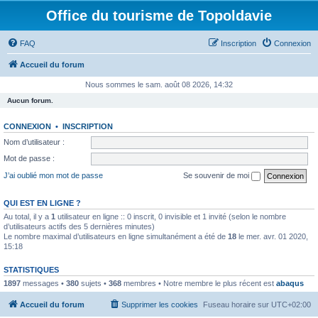
Office du tourisme de Topoldavie
FAQ
Inscription
Connexion
Accueil du forum
Nous sommes le sam. août 08 2026, 14:32
Aucun forum.
CONNEXION
•
INSCRIPTION
Nom d’utilisateur :
Mot de passe :
J’ai oublié mon mot de passe
Se souvenir de moi
QUI EST EN LIGNE ?
Au total, il y a
1
utilisateur en ligne :: 0 inscrit, 0 invisible et 1 invité (selon le nombre
d’utilisateurs actifs des 5 dernières minutes)
Le nombre maximal d’utilisateurs en ligne simultanément a été de
18
le mer. avr. 01 2020,
15:18
STATISTIQUES
1897
messages •
380
sujets •
368
membres • Notre membre le plus récent est
abaqus
Accueil du forum
Supprimer les cookies
Fuseau horaire sur
UTC+02:00