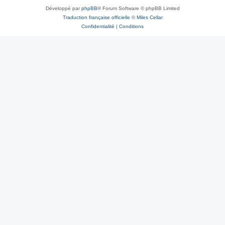
Développé par
phpBB
® Forum Software © phpBB Limited
Traduction française officielle
©
Miles Cellar
Confidentialité
|
Conditions