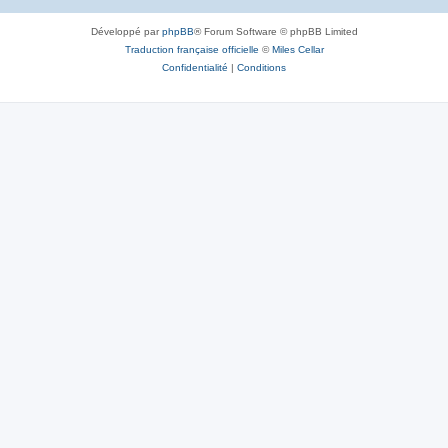
Développé par
phpBB
® Forum Software © phpBB Limited
Traduction française officielle
©
Miles Cellar
Confidentialité
|
Conditions