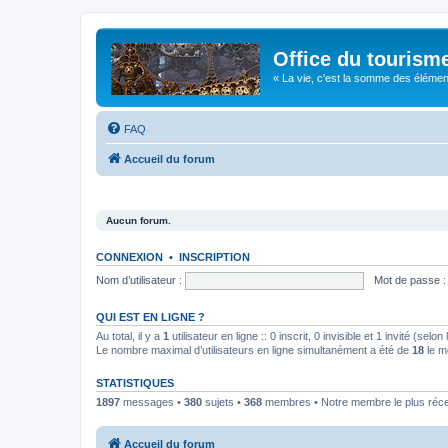
Office du tourism
« La vie, c'est la somme des éléments 
FAQ
Accueil du forum
Aucun forum.
CONNEXION
•
INSCRIPTION
Nom d’utilisateur :
Mot de passe :
QUI EST EN LIGNE ?
Au total, il y a
1
utilisateur en ligne :: 0 inscrit, 0 invisible et 1 invité (se
Le nombre maximal d’utilisateurs en ligne simultanément a été de
18
le m
STATISTIQUES
1897
messages •
380
sujets •
368
membres • Notre membre le plus réc
Accueil du forum