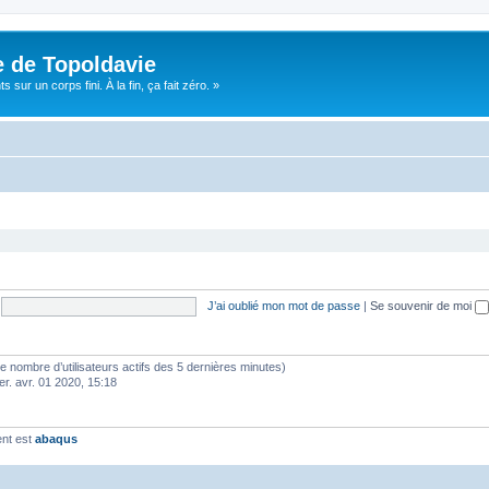
e de Topoldavie
sur un corps fini. À la fin, ça fait zéro. »
J’ai oublié mon mot de passe
|
Se souvenir de moi
lon le nombre d’utilisateurs actifs des 5 dernières minutes)
er. avr. 01 2020, 15:18
ent est
abaqus