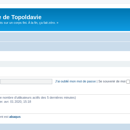
e de Topoldavie
sur un corps fini. À la fin, ça fait zéro. »
J’ai oublié mon mot de passe
|
Se souvenir de moi
lon le nombre d’utilisateurs actifs des 5 dernières minutes)
er. avr. 01 2020, 15:18
ent est
abaqus