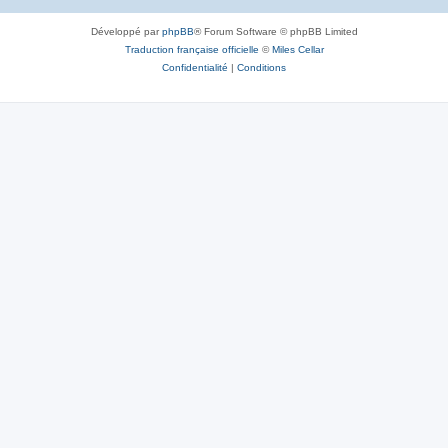
Développé par
phpBB
® Forum Software © phpBB Limited
Traduction française officielle
©
Miles Cellar
Confidentialité
|
Conditions