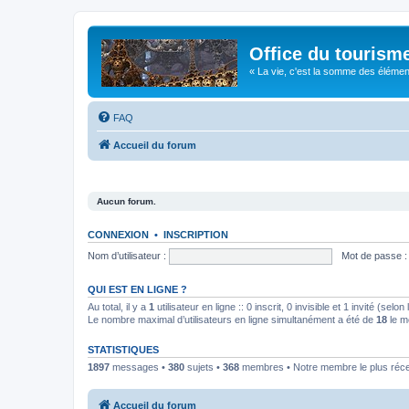
Office du tourism
« La vie, c'est la somme des éléments 
FAQ
Accueil du forum
Aucun forum.
CONNEXION
•
INSCRIPTION
Nom d’utilisateur :
Mot de passe :
QUI EST EN LIGNE ?
Au total, il y a
1
utilisateur en ligne :: 0 inscrit, 0 invisible et 1 invité (se
Le nombre maximal d’utilisateurs en ligne simultanément a été de
18
le m
STATISTIQUES
1897
messages •
380
sujets •
368
membres • Notre membre le plus réc
Accueil du forum