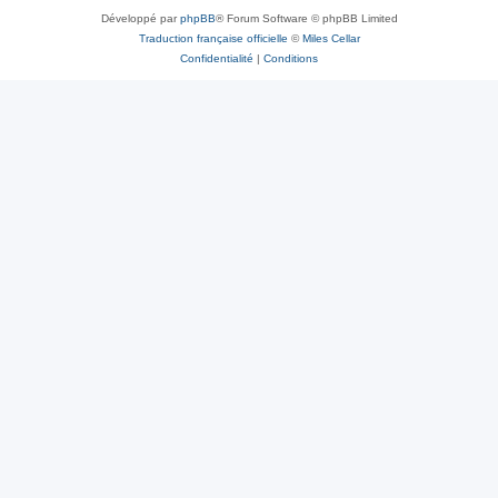
Développé par
phpBB
® Forum Software © phpBB Limited
Traduction française officielle
©
Miles Cellar
Confidentialité
|
Conditions