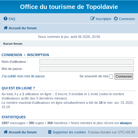
Office du tourisme de Topoldavie
FAQ
Inscription
Connexion
Accueil du forum
Nous sommes le jeu. août 06 2026, 20:56
Aucun forum.
CONNEXION
•
INSCRIPTION
Nom d’utilisateur :
Mot de passe :
J’ai oublié mon mot de passe
Se souvenir de moi
QUI EST EN LIGNE ?
Au total, il y a
1
utilisateur en ligne :: 0 inscrit, 0 invisible et 1 invité (selon le nombre
d’utilisateurs actifs des 5 dernières minutes)
Le nombre maximal d’utilisateurs en ligne simultanément a été de
18
le mer. avr. 01 2020,
15:18
STATISTIQUES
1897
messages •
380
sujets •
368
membres • Notre membre le plus récent est
abaqus
Accueil du forum
Supprimer les cookies
Fuseau horaire sur
UTC+02:00