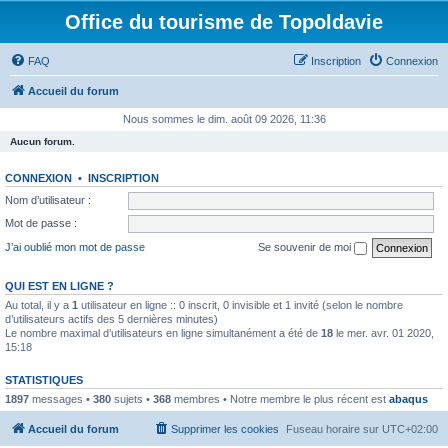
Office du tourisme de Topoldavie
FAQ
Inscription
Connexion
Accueil du forum
Nous sommes le dim. août 09 2026, 11:36
Aucun forum.
CONNEXION
•
INSCRIPTION
Nom d’utilisateur :
Mot de passe :
J’ai oublié mon mot de passe
Se souvenir de moi
QUI EST EN LIGNE ?
Au total, il y a
1
utilisateur en ligne :: 0 inscrit, 0 invisible et 1 invité (selon le nombre
d’utilisateurs actifs des 5 dernières minutes)
Le nombre maximal d’utilisateurs en ligne simultanément a été de
18
le mer. avr. 01 2020,
15:18
STATISTIQUES
1897
messages •
380
sujets •
368
membres • Notre membre le plus récent est
abaqus
Accueil du forum
Supprimer les cookies
Fuseau horaire sur
UTC+02:00