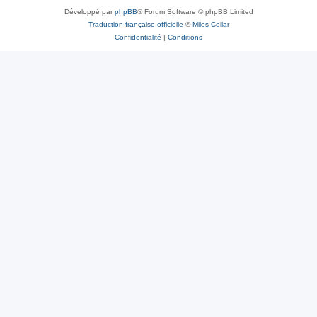
Développé par
phpBB
® Forum Software © phpBB Limited
Traduction française officielle
©
Miles Cellar
Confidentialité
|
Conditions