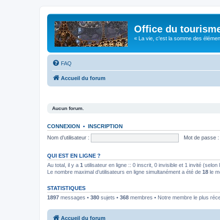
Office du tourism
« La vie, c'est la somme des éléments 
FAQ
Accueil du forum
Aucun forum.
CONNEXION
•
INSCRIPTION
Nom d’utilisateur :
Mot de passe :
QUI EST EN LIGNE ?
Au total, il y a
1
utilisateur en ligne :: 0 inscrit, 0 invisible et 1 invité (se
Le nombre maximal d’utilisateurs en ligne simultanément a été de
18
le m
STATISTIQUES
1897
messages •
380
sujets •
368
membres • Notre membre le plus réc
Accueil du forum