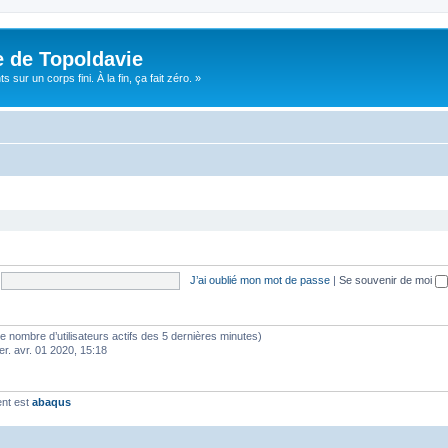
e de Topoldavie
sur un corps fini. À la fin, ça fait zéro. »
J’ai oublié mon mot de passe
|
Se souvenir de moi
lon le nombre d’utilisateurs actifs des 5 dernières minutes)
er. avr. 01 2020, 15:18
ent est
abaqus