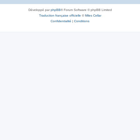
Développé par
phpBB
® Forum Software © phpBB Limited
Traduction française officielle
©
Miles Cellar
Confidentialité
|
Conditions