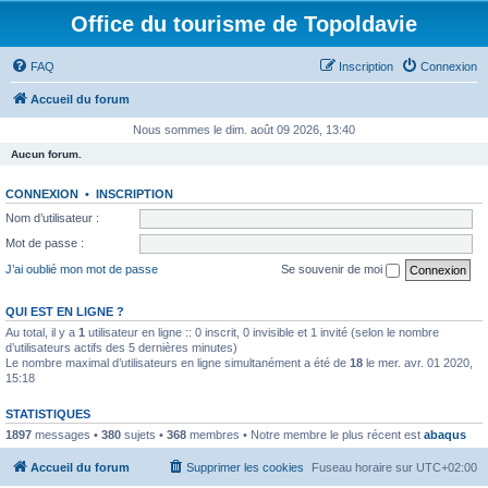
Office du tourisme de Topoldavie
FAQ
Inscription
Connexion
Accueil du forum
Nous sommes le dim. août 09 2026, 13:40
Aucun forum.
CONNEXION
•
INSCRIPTION
Nom d’utilisateur :
Mot de passe :
J’ai oublié mon mot de passe
Se souvenir de moi
QUI EST EN LIGNE ?
Au total, il y a
1
utilisateur en ligne :: 0 inscrit, 0 invisible et 1 invité (selon le nombre
d’utilisateurs actifs des 5 dernières minutes)
Le nombre maximal d’utilisateurs en ligne simultanément a été de
18
le mer. avr. 01 2020,
15:18
STATISTIQUES
1897
messages •
380
sujets •
368
membres • Notre membre le plus récent est
abaqus
Accueil du forum
Supprimer les cookies
Fuseau horaire sur
UTC+02:00