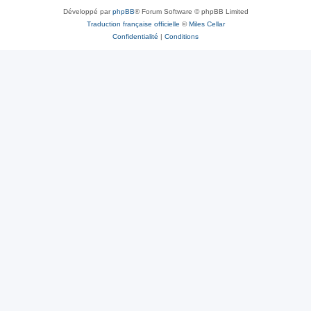
Développé par
phpBB
® Forum Software © phpBB Limited
Traduction française officielle
©
Miles Cellar
Confidentialité
|
Conditions