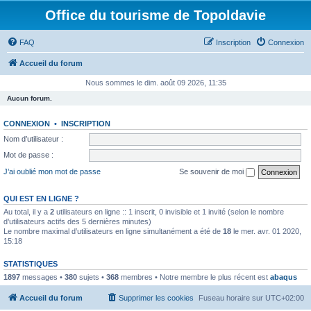
Office du tourisme de Topoldavie
FAQ
Inscription
Connexion
Accueil du forum
Nous sommes le dim. août 09 2026, 11:35
Aucun forum.
CONNEXION
•
INSCRIPTION
Nom d’utilisateur :
Mot de passe :
J’ai oublié mon mot de passe
Se souvenir de moi
QUI EST EN LIGNE ?
Au total, il y a
2
utilisateurs en ligne :: 1 inscrit, 0 invisible et 1 invité (selon le nombre
d’utilisateurs actifs des 5 dernières minutes)
Le nombre maximal d’utilisateurs en ligne simultanément a été de
18
le mer. avr. 01 2020,
15:18
STATISTIQUES
1897
messages •
380
sujets •
368
membres • Notre membre le plus récent est
abaqus
Accueil du forum
Supprimer les cookies
Fuseau horaire sur
UTC+02:00