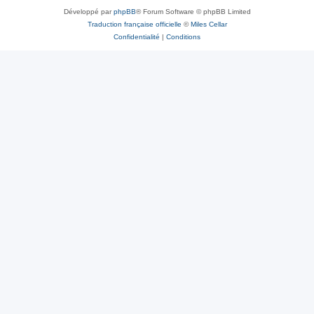
Développé par
phpBB
® Forum Software © phpBB Limited
Traduction française officielle
©
Miles Cellar
Confidentialité
|
Conditions