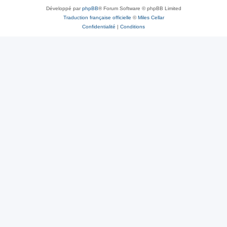
Développé par
phpBB
® Forum Software © phpBB Limited
Traduction française officielle
©
Miles Cellar
Confidentialité
|
Conditions