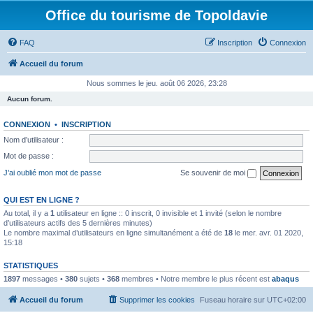
Office du tourisme de Topoldavie
FAQ
Inscription
Connexion
Accueil du forum
Nous sommes le jeu. août 06 2026, 23:28
Aucun forum.
CONNEXION
•
INSCRIPTION
Nom d’utilisateur :
Mot de passe :
J’ai oublié mon mot de passe
Se souvenir de moi
QUI EST EN LIGNE ?
Au total, il y a
1
utilisateur en ligne :: 0 inscrit, 0 invisible et 1 invité (selon le nombre
d’utilisateurs actifs des 5 dernières minutes)
Le nombre maximal d’utilisateurs en ligne simultanément a été de
18
le mer. avr. 01 2020,
15:18
STATISTIQUES
1897
messages •
380
sujets •
368
membres • Notre membre le plus récent est
abaqus
Accueil du forum
Supprimer les cookies
Fuseau horaire sur
UTC+02:00